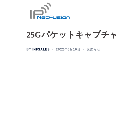
コ
ン
テ
ン
ツ
25Gパケットキャプチャ装
へ
ス
BY
INFSALES
2022年6月10日
お知らせ
キ
ッ
プ