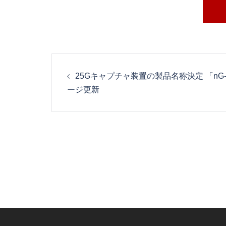
投
25Gキャプチャ装置の製品名称決定 「nG-i
稿
ージ更新
ナ
ビ
ゲ
ー
シ