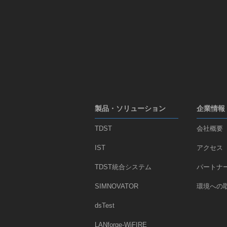
ョ
ン
製品・ソリューション
企業情報
TDST
会社概要
IST
アクセス
TDST統合システム
パートナ
SIMNOVATOR
環境への
dsTest
LANforge-WiFIRE