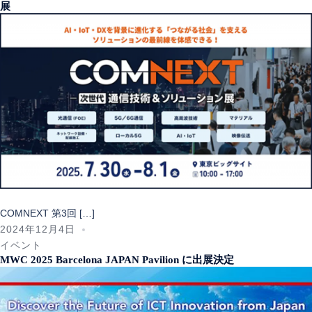
展
COMNEXT 第3回 […]
2024年12月4日
イベント
MWC 2025 Barcelona JAPAN Pavilion に出展決定