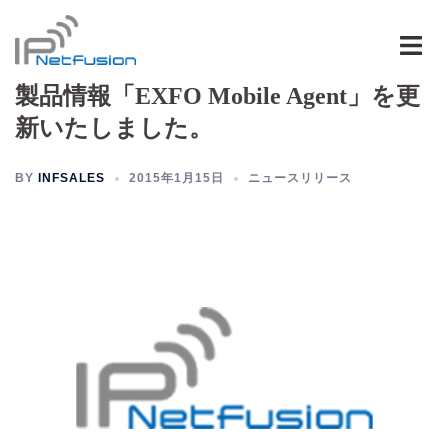
コ
ン
テ
製品情報「EXFO Mobile Agent」を更
ン
ツ
新いたしました。
へ
ス
BY
INFSALES
2015年1月15日
ニュースリリース
キ
ッ
プ